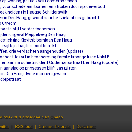
 op woning, politie zoekt camerabeelden
 voor schade aan bomen en struiken door sproeiverbod
eekincident in Haagse Schilderswijk
en in Den Haag, gewond naar het ziekenhuis gebracht
d Utrecht
droogte blijft verder toenemen
rijden ongeval Meppelweg Den Haag
dstichting Kievitsbloemlaan Den Haag
rwijl Rijn laagterecord bereikt
fen, drie verdachten aangehouden (update)
schoot tekort in bescherming familie kroongetuige Nabil B.
hten aan na schietincident Oudemansstraat Den Haag (update)
 aanslag op prinsessen blijft vastzitten
ng in Den Haag, twee mannen gewond
ldorpstraat
dIndex.nl is onderdeel van
Obedo
witter
|
RSS feed
|
Chrome Extensie
|
Disclaimer