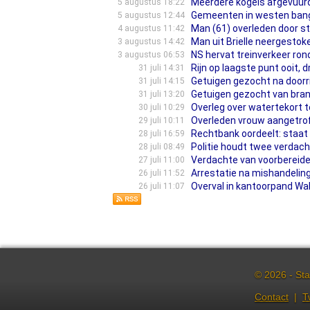
Meerdere kogels afgevuurd
5 augustus 18:22
Gemeenten in westen bang
5 augustus 12:44
Man (61) overleden door st
4 augustus 11:42
Man uit Brielle neergestok
3 augustus 14:42
NS hervat treinverkeer ron
3 augustus 06:53
Rijn op laagste punt ooit, 
31 juli 14:31
Getuigen gezocht na door
31 juli 14:15
Getuigen gezocht van bran
31 juli 13:20
Overleg over watertekort te
30 juli 10:29
Overleden vrouw aangetrof
29 juli 10:11
Rechtbank oordeelt: staat 
28 juli 16:59
Politie houdt twee verdac
28 juli 08:49
Verdachte van voorbereiden
27 juli 11:00
Arrestatie na mishandeli
26 juli 11:52
Overval in kantoorpand Wa
26 juli 11:07
© 2026 - Sta
Contact
|
T