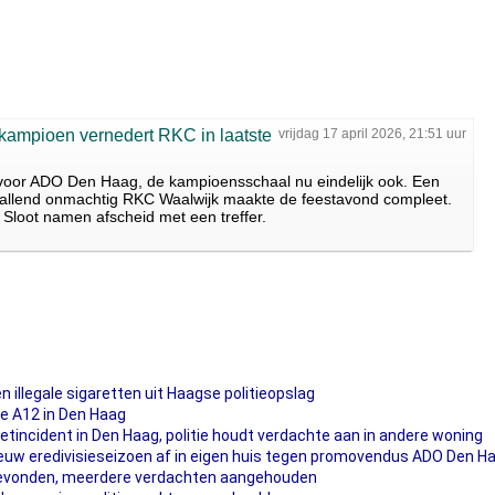
ampioen vernedert RKC in laatste
vrijdag 17 april 2026, 21:51 uur
n voor ADO Den Haag, de kampioensschaal nu eindelijk ook. Een
allend onmachtig RKC Waalwijk maakte de feestavond compleet.
Sloot namen afscheid met een treffer.
 illegale sigaretten uit Haagse politieopslag
ade A12 in Den Haag
incident in Den Haag, politie houdt verdachte aan in andere woning
 nieuw eredivisieseizoen af in eigen huis tegen promovendus ADO Den H
gevonden, meerdere verdachten aangehouden