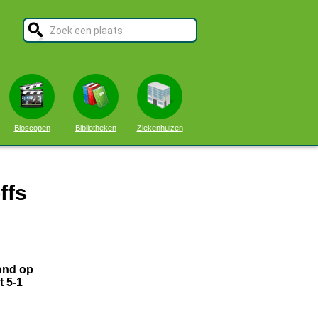
Bioscopen
Bibliotheken
Ziekenhuizen
ffs
ond op
 5-1