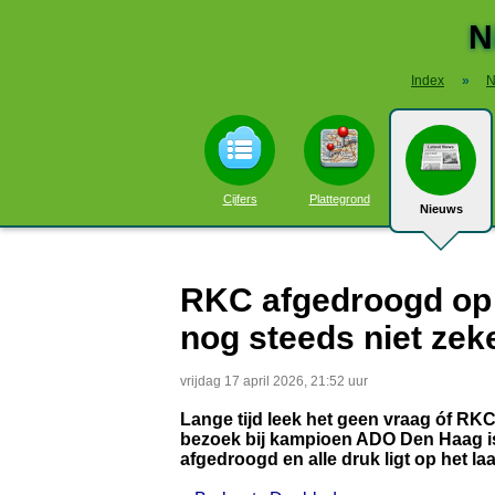
N
Index
»
N
Cijfers
Plattegrond
Nieuws
RKC afgedroogd op 
nog steeds niet zek
vrijdag 17 april 2026, 21:52 uur
Lange tijd leek het geen vraag óf RK
bezoek bij kampioen ADO Den Haag is
afgedroogd en alle druk ligt op het l