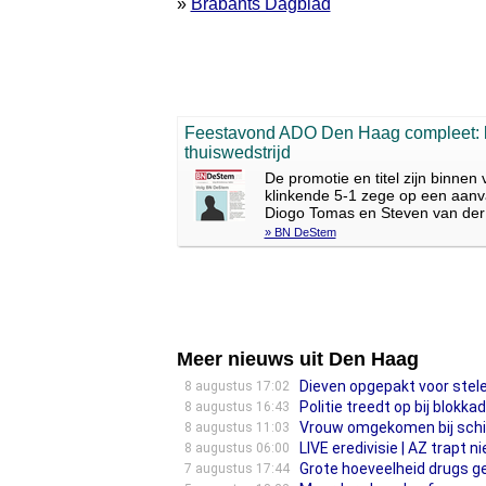
»
Brabants Dagblad
Feestavond ADO Den Haag compleet: k
thuiswedstrijd
De promotie en titel zijn binne
klinkende 5-1 zege op een aanv
Diogo Tomas en Steven van der 
» BN DeStem
Meer nieuws uit Den Haag
Dieven opgepakt voor stelen
8 augustus 17:02
Politie treedt op bij blokk
8 augustus 16:43
Vrouw omgekomen bij schiet
8 augustus 11:03
LIVE eredivisie | AZ trapt
8 augustus 06:00
Grote hoeveelheid drugs 
7 augustus 17:44