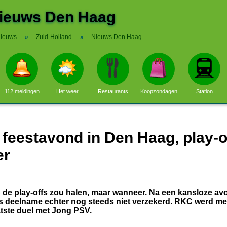
ieuws Den Haag
ieuws
»
Zuid-Holland
»
Nieuws Den Haag
112 meldingen
Het weer
Restaurants
Koopzondagen
Station
feestavond in Den Haag, play-o
er
C de play-offs zou halen, maar wanneer. Na een kansloze av
 deelname echter nog steeds niet verzekerd. RKC werd met
aatste duel met Jong PSV.