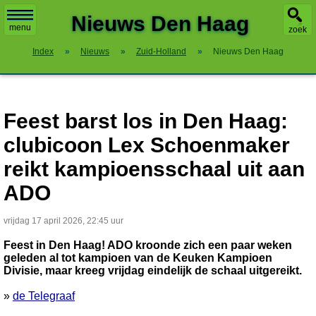
X
Nieuws Den Haag
menu
zoek
Index
»
Nieuws
»
Zuid-Holland
»
Nieuws Den Haag
Feest barst los in Den Haag:
clubicoon Lex Schoenmaker
reikt kampioensschaal uit aan
ADO
vrijdag 17 april 2026, 22:45 uur
Feest in Den Haag! ADO kroonde zich een paar weken
geleden al tot kampioen van de Keuken Kampioen
Divisie, maar kreeg vrijdag eindelijk de schaal uitgereikt.
»
de Telegraaf