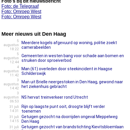
Foto's bij dit nieuwsbericht
Foto: de Telegraaf
Foto: Omroep West
Foto: Omroep West
Meer nieuws uit Den Haag
5
Meerdere kogels afgevuurd op woning, politie zoekt
augustus
camerabeelden
18:22
5
Gemeenten in westen bang voor schade aan bomen en
augustus
struiken door sproeiverbod
12:44
4
Man (61) overleden door steekincident in Haagse
augustus
Schilderswijk
11:42
3
Man uit Brielle neergestoken in Den Haag, gewond naar
augustus
het ziekenhuis gebracht
14:42
3
NS hervat treinverkeer rond Utrecht
augustus
06:53
Rijn op laagste punt ooit, droogte blijft verder
31 juli
14:31
toenemen
Getuigen gezocht na doorrijden ongeval Meppelweg
31 juli
14:15
Den Haag
Getuigen gezocht van brandstichting Kievitsbloemlaan
31 juli