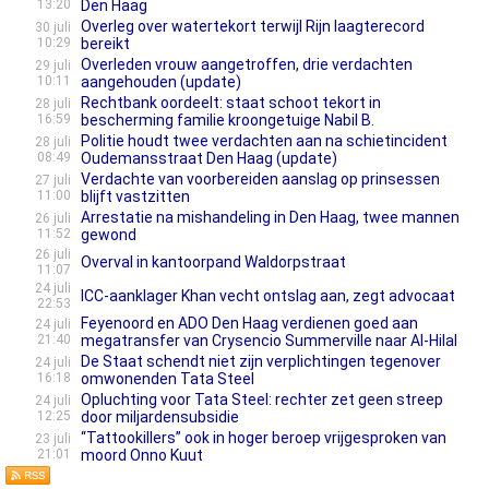
13:20
Den Haag
Overleg over watertekort terwijl Rijn laagterecord
30 juli
10:29
bereikt
Overleden vrouw aangetroffen, drie verdachten
29 juli
10:11
aangehouden (update)
Rechtbank oordeelt: staat schoot tekort in
28 juli
16:59
bescherming familie kroongetuige Nabil B.
Politie houdt twee verdachten aan na schietincident
28 juli
08:49
Oudemansstraat Den Haag (update)
Verdachte van voorbereiden aanslag op prinsessen
27 juli
11:00
blijft vastzitten
Arrestatie na mishandeling in Den Haag, twee mannen
26 juli
11:52
gewond
26 juli
Overval in kantoorpand Waldorpstraat
11:07
24 juli
ICC-aanklager Khan vecht ontslag aan, zegt advocaat
22:53
Feyenoord en ADO Den Haag verdienen goed aan
24 juli
21:40
megatransfer van Crysencio Summerville naar Al-Hilal
De Staat schendt niet zijn verplichtingen tegenover
24 juli
16:18
omwonenden Tata Steel
Opluchting voor Tata Steel: rechter zet geen streep
24 juli
12:25
door miljardensubsidie
“Tattookillers” ook in hoger beroep vrijgesproken van
23 juli
21:01
moord Onno Kuut