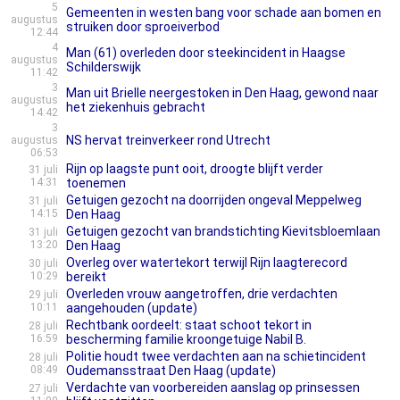
5
Gemeenten in westen bang voor schade aan bomen en
augustus
struiken door sproeiverbod
12:44
4
Man (61) overleden door steekincident in Haagse
augustus
Schilderswijk
11:42
3
Man uit Brielle neergestoken in Den Haag, gewond naar
augustus
het ziekenhuis gebracht
14:42
3
NS hervat treinverkeer rond Utrecht
augustus
06:53
Rijn op laagste punt ooit, droogte blijft verder
31 juli
14:31
toenemen
Getuigen gezocht na doorrijden ongeval Meppelweg
31 juli
14:15
Den Haag
Getuigen gezocht van brandstichting Kievitsbloemlaan
31 juli
13:20
Den Haag
Overleg over watertekort terwijl Rijn laagterecord
30 juli
10:29
bereikt
Overleden vrouw aangetroffen, drie verdachten
29 juli
10:11
aangehouden (update)
Rechtbank oordeelt: staat schoot tekort in
28 juli
16:59
bescherming familie kroongetuige Nabil B.
Politie houdt twee verdachten aan na schietincident
28 juli
08:49
Oudemansstraat Den Haag (update)
Verdachte van voorbereiden aanslag op prinsessen
27 juli