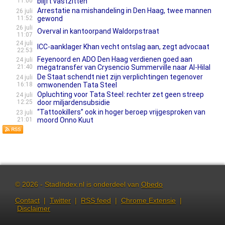
11:00
blijft vastzitten
Arrestatie na mishandeling in Den Haag, twee mannen
26 juli
11:52
gewond
26 juli
Overval in kantoorpand Waldorpstraat
11:07
24 juli
ICC-aanklager Khan vecht ontslag aan, zegt advocaat
22:53
Feyenoord en ADO Den Haag verdienen goed aan
24 juli
21:40
megatransfer van Crysencio Summerville naar Al-Hilal
De Staat schendt niet zijn verplichtingen tegenover
24 juli
16:18
omwonenden Tata Steel
Opluchting voor Tata Steel: rechter zet geen streep
24 juli
12:25
door miljardensubsidie
“Tattookillers” ook in hoger beroep vrijgesproken van
23 juli
21:01
moord Onno Kuut
© 2026 - StadIndex.nl is onderdeel van
Obedo
Contact
|
Twitter
|
RSS feed
|
Chrome Extensie
|
Disclaimer