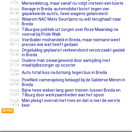
17:01
Merwedebrug, maar vanaf nu volgt meteen een boete
Ravage in Breda: automobilist botst tegen vier
25 juli
06:45
geparkeerde auto’s, twee wagens gelanceerd
Waarom NAC Mats Seuntjens nu wél terughaalt naar
24 juli
17:30
Breda
Tilburgse politiek uit zorgen over Roze Maandag na
23 juli
17:00
voorval bij Pride Walk
Voetballer mishandeld in Breda, maar niemand weet
22 juli
08:13
precies wie wat heeft gedaan
Ongelukkig geplaatst verkeersbord veroorzaakt gaslek
20 juli
15:46
in Breda
Oudere man zwaargewond door aanrijding met
19 juli
21:16
maaltijdbezorger op scooter
17 juli
Auto total loss na botsing tegen bus in Breda
13:49
Pow­Ned-camera­ploeg belaagd bij de Galderse Meren in
16 juli
20:58
Breda
Bijna twee weken lang geen treinen tussen Breda en
15 juli
12:03
Tilburg door werkzaamheden aan het spoor
Man pleegt overval met mes en dat is niet de eerste
13 juli
14:14
keer