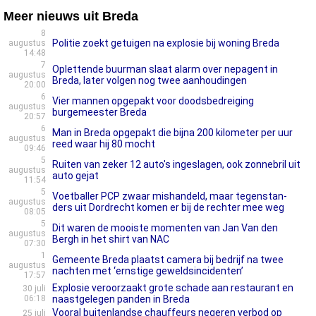
Meer nieuws uit Breda
8
Politie zoekt getuigen na explosie bij woning Breda
augustus
14:48
7
Oplettende buurman slaat alarm over nepagent in
augustus
Breda, later volgen nog twee aanhoudingen
20:00
6
Vier mannen opgepakt voor doodsbedreiging
augustus
burgemeester Breda
20:57
6
Man in Breda opgepakt die bijna 200 kilometer per uur
augustus
reed waar hij 80 mocht
09:46
5
Ruiten van zeker 12 auto's ingeslagen, ook zonnebril uit
augustus
auto gejat
11:54
5
Voetballer PCP zwaar mishandeld, maar tegenstan­
augustus
ders uit Dordrecht komen er bij de rechter mee weg
08:05
5
Dit waren de mooiste momenten van Jan Van den
augustus
Bergh in het shirt van NAC
07:30
1
Gemeente Breda plaatst camera bij bedrijf na twee
augustus
nachten met ‘ernstige geweldsincidenten’
17:57
Explosie veroorzaakt grote schade aan restaurant en
30 juli
06:18
naastgelegen panden in Breda
Vooral buitenlandse chauffeurs negeren verbod op
25 juli