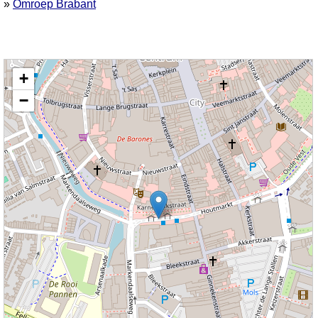
»
Omroep Brabant
Kaart nieuws Breda. Locatie nieuws: 51.58603 / 4.77522 Karnemelkstraat
+
−