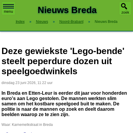
X
Nieuws Breda
menu
zoek
Index
»
Nieuws
»
Noord-Brabant
»
Nieuws Breda
Deze gewiekste 'Lego-bende'
steelt peperdure dozen uit
speelgoedwinkels
dinsdag 23 juni 2026, 11:22 uur
In Breda en Etten-Leur is eerder dit jaar voor honderden
euro's aan Lego gestolen. De mannen werkten slim
samen om het kostbare speelgoed buit te maken. De
politie is naar de mannen op zoek en deelt daarom
beelden waarop ze te zien zijn.
Waar: Karnemelkstraat in Breda