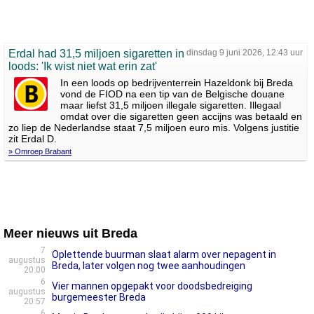
Erdal had 31,5 miljoen sigaretten in
dinsdag 9 juni 2026, 12:43 uur
loods: 'Ik wist niet wat erin zat'
In een loods op bedrijventerrein Hazeldonk bij Breda
vond de FIOD na een tip van de Belgische douane
maar liefst 31,5 miljoen illegale sigaretten. Illegaal
omdat over die sigaretten geen accijns was betaald en
zo liep de Nederlandse staat 7,5 miljoen euro mis. Volgens justitie
zit Erdal D.
» Omroep Brabant
Meer nieuws uit Breda
7
Oplettende buurman slaat alarm over nepagent in
augustus
Breda, later volgen nog twee aanhoudingen
20:00
6
Vier mannen opgepakt voor doodsbedreiging
augustus
burgemeester Breda
20:57
6