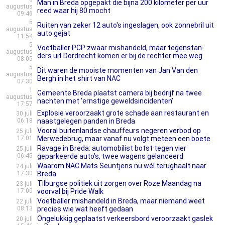
Man in Breda opgepakt die bijna 200 kilometer per uur
augustus
reed waar hij 80 mocht
09:46
5
Ruiten van zeker 12 auto's ingeslagen, ook zonnebril uit
augustus
auto gejat
11:54
5
Voetballer PCP zwaar mishandeld, maar tegenstan­
augustus
ders uit Dordrecht komen er bij de rechter mee weg
08:05
5
Dit waren de mooiste momenten van Jan Van den
augustus
Bergh in het shirt van NAC
07:30
1
Gemeente Breda plaatst camera bij bedrijf na twee
augustus
nachten met ‘ernstige geweldsincidenten’
17:57
Explosie veroorzaakt grote schade aan restaurant en
30 juli
06:18
naastgelegen panden in Breda
Vooral buitenlandse chauffeurs negeren verbod op
25 juli
17:01
Merwedebrug, maar vanaf nu volgt meteen een boete
Ravage in Breda: automobilist botst tegen vier
25 juli
06:45
geparkeerde auto’s, twee wagens gelanceerd
Waarom NAC Mats Seuntjens nu wél terughaalt naar
24 juli
17:30
Breda
Tilburgse politiek uit zorgen over Roze Maandag na
23 juli
17:00
voorval bij Pride Walk
Voetballer mishandeld in Breda, maar niemand weet
22 juli
08:13
precies wie wat heeft gedaan
Ongelukkig geplaatst verkeersbord veroorzaakt gaslek
20 juli