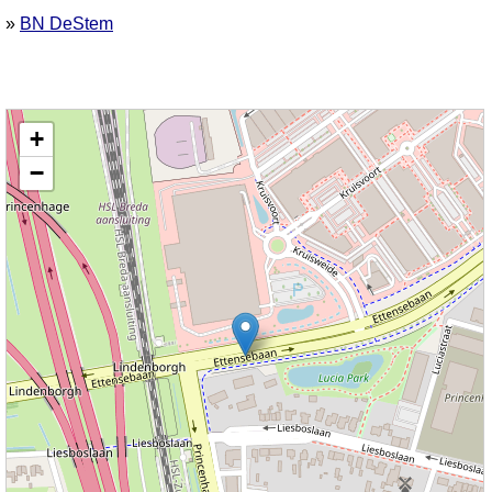
»
BN DeStem
Kaart nieuws Breda. Locatie nieuws: 51.57924 / 4.72900 Ettensebaan
+
−