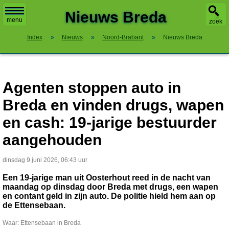
X
Nieuws Breda
menu
zoek
Index
»
Nieuws
»
Noord-Brabant
»
Nieuws Breda
Agenten stoppen auto in
Breda en vinden drugs, wapen
en cash: 19-jarige bestuurder
aangehouden
dinsdag 9 juni 2026, 06:43 uur
Een 19-jarige man uit Oosterhout reed in de nacht van
maandag op dinsdag door Breda met drugs, een wapen
en contant geld in zijn auto. De politie hield hem aan op
de Ettensebaan.
Waar: Ettensebaan in Breda