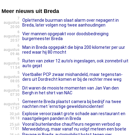
Meer nieuws uit Breda
7
Oplettende buurman slaat alarm over nepagent in
augustus
Breda, later volgen nog twee aanhoudingen
20:00
6
Vier mannen opgepakt voor doodsbedreiging
augustus
burgemeester Breda
20:57
6
Man in Breda opgepakt die bijna 200 kilometer per uur
augustus
reed waar hij 80 mocht
09:46
5
Ruiten van zeker 12 auto's ingeslagen, ook zonnebril uit
augustus
auto gejat
11:54
5
Voetballer PCP zwaar mishandeld, maar tegenstan­
augustus
ders uit Dordrecht komen er bij de rechter mee weg
08:05
5
Dit waren de mooiste momenten van Jan Van den
augustus
Bergh in het shirt van NAC
07:30
1
Gemeente Breda plaatst camera bij bedrijf na twee
augustus
nachten met ‘ernstige geweldsincidenten’
17:57
Explosie veroorzaakt grote schade aan restaurant en
30 juli
06:18
naastgelegen panden in Breda
Vooral buitenlandse chauffeurs negeren verbod op
25 juli
17:01
Merwedebrug, maar vanaf nu volgt meteen een boete
Ravage in Breda: automobilist botst tegen vier