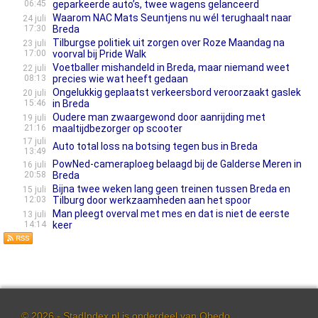
06:45
geparkeerde auto’s, twee wagens gelanceerd
Waarom NAC Mats Seuntjens nu wél terughaalt naar
24 juli
17:30
Breda
Tilburgse politiek uit zorgen over Roze Maandag na
23 juli
17:00
voorval bij Pride Walk
Voetballer mishandeld in Breda, maar niemand weet
22 juli
08:13
precies wie wat heeft gedaan
Ongelukkig geplaatst verkeersbord veroorzaakt gaslek
20 juli
15:46
in Breda
Oudere man zwaargewond door aanrijding met
19 juli
21:16
maaltijdbezorger op scooter
17 juli
Auto total loss na botsing tegen bus in Breda
13:49
Pow­Ned-camera­ploeg belaagd bij de Galderse Meren in
16 juli
20:58
Breda
Bijna twee weken lang geen treinen tussen Breda en
15 juli
12:03
Tilburg door werkzaamheden aan het spoor
Man pleegt overval met mes en dat is niet de eerste
13 juli
14:14
keer
© 2026 - StadIndex.nl is onderdeel van
Obedo