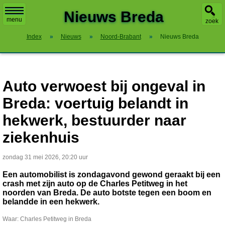
X
Nieuws Breda
menu
zoek
Index
»
Nieuws
»
Noord-Brabant
»
Nieuws Breda
Auto verwoest bij ongeval in
Breda: voertuig belandt in
hekwerk, bestuurder naar
ziekenhuis
zondag 31 mei 2026, 20:20 uur
Een automobilist is zondagavond gewond geraakt bij een
crash met zijn auto op de Charles Petitweg in het
noorden van Breda. De auto botste tegen een boom en
belandde in een hekwerk.
Waar: Charles Petitweg in Breda