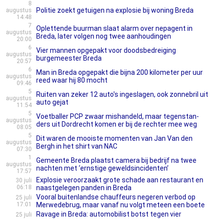
8
Politie zoekt getuigen na explosie bij woning Breda
augustus
14:48
7
Oplettende buurman slaat alarm over nepagent in
augustus
Breda, later volgen nog twee aanhoudingen
20:00
6
Vier mannen opgepakt voor doodsbedreiging
augustus
burgemeester Breda
20:57
6
Man in Breda opgepakt die bijna 200 kilometer per uur
augustus
reed waar hij 80 mocht
09:46
5
Ruiten van zeker 12 auto's ingeslagen, ook zonnebril uit
augustus
auto gejat
11:54
5
Voetballer PCP zwaar mishandeld, maar tegenstan­
augustus
ders uit Dordrecht komen er bij de rechter mee weg
08:05
5
Dit waren de mooiste momenten van Jan Van den
augustus
Bergh in het shirt van NAC
07:30
1
Gemeente Breda plaatst camera bij bedrijf na twee
augustus
nachten met ‘ernstige geweldsincidenten’
17:57
Explosie veroorzaakt grote schade aan restaurant en
30 juli
06:18
naastgelegen panden in Breda
Vooral buitenlandse chauffeurs negeren verbod op
25 juli
17:01
Merwedebrug, maar vanaf nu volgt meteen een boete
Ravage in Breda: automobilist botst tegen vier
25 juli