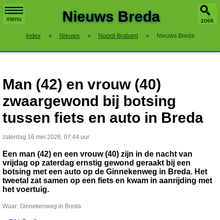
X
Nieuws Breda
menu
zoek
Index
»
Nieuws
»
Noord-Brabant
»
Nieuws Breda
Man (42) en vrouw (40)
zwaargewond bij botsing
tussen fiets en auto in Breda
zaterdag 16 mei 2026, 07:44 uur
Een man (42) en een vrouw (40) zijn in de nacht van
vrijdag op zaterdag ernstig gewond geraakt bij een
botsing met een auto op de Ginnekenweg in Breda. Het
tweetal zat samen op een fiets en kwam in aanrijding met
het voertuig.
Waar: Ginnekenweg in Breda