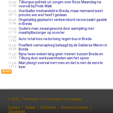
Tilburgse politiek uit zorgen over Roze Maandag na
23 juli
17:00
voorval bij Pride Walk
Voetballer mishandeld in Breda, maar niemand weet
22 juli
08:13
precies wie wat heeft gedaan
Ongelukkig geplaatst verkeersbord veroorzaakt gaslek
20 juli
15:46
in Breda
Oudere man zwaargewond door aanrijding met
19 juli
21:16
maaltijdbezorger op scooter
17 juli
Auto total loss na botsing tegen bus in Breda
13:49
Pow­Ned-camera­ploeg belaagd bij de Galderse Meren in
16 juli
20:58
Breda
Bijna twee weken lang geen treinen tussen Breda en
15 juli
12:03
Tilburg door werkzaamheden aan het spoor
Man pleegt overval met mes en dat is niet de eerste
13 juli
14:14
keer
© 2026 - StadIndex.nl is onderdeel van
Obedo
Contact
|
Twitter
|
RSS feed
|
Chrome Extensie
|
Disclaimer