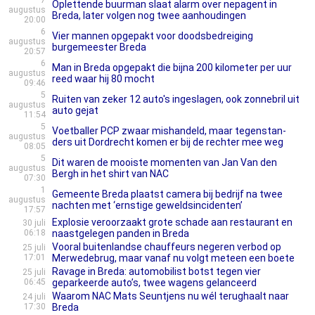
7
Oplettende buurman slaat alarm over nepagent in
augustus
Breda, later volgen nog twee aanhoudingen
20:00
6
Vier mannen opgepakt voor doodsbedreiging
augustus
burgemeester Breda
20:57
6
Man in Breda opgepakt die bijna 200 kilometer per uur
augustus
reed waar hij 80 mocht
09:46
5
Ruiten van zeker 12 auto's ingeslagen, ook zonnebril uit
augustus
auto gejat
11:54
5
Voetballer PCP zwaar mishandeld, maar tegenstan­
augustus
ders uit Dordrecht komen er bij de rechter mee weg
08:05
5
Dit waren de mooiste momenten van Jan Van den
augustus
Bergh in het shirt van NAC
07:30
1
Gemeente Breda plaatst camera bij bedrijf na twee
augustus
nachten met ‘ernstige geweldsincidenten’
17:57
Explosie veroorzaakt grote schade aan restaurant en
30 juli
06:18
naastgelegen panden in Breda
Vooral buitenlandse chauffeurs negeren verbod op
25 juli
17:01
Merwedebrug, maar vanaf nu volgt meteen een boete
Ravage in Breda: automobilist botst tegen vier
25 juli
06:45
geparkeerde auto’s, twee wagens gelanceerd
Waarom NAC Mats Seuntjens nu wél terughaalt naar
24 juli
17:30
Breda