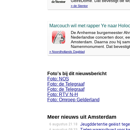
GelreDome. Dat bevestigt de wo
» de Stentor
Marcouch wil met rapper Ye naar Hol
De Arnhemse burgemeester Ahme
Nederlandse concerten door, e
Amsterdam. Daarna zou hij same
Namenmonument. Dat bevestigt M
» Noordhollands Dagblad
Foto's bij dit nieuwsbericht
Foto: NOS
Foto: de Telegraaf
Foto: de Telegraaf
Foto: RTV N-H
Foto: Omroep Gelderland
Meer nieuws uit Amsterdam
Jeugddetentie geëist tegen
6 augustus 21:18
Tielen waarschuwt voor kwe
6 augustus 09:33