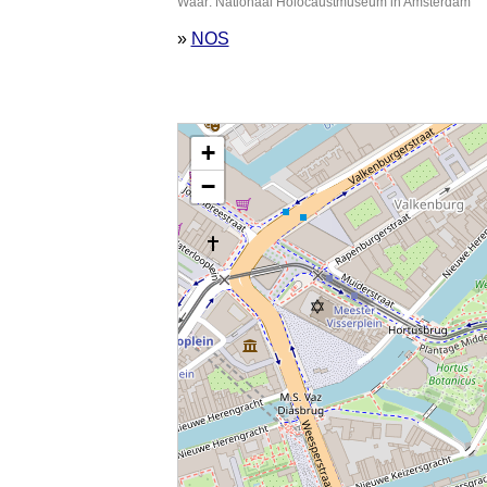
Waar: Nationaal Holocaustmuseum in Amsterdam
»
NOS
Kaart nieuws Amsterdam. Locatie nieuws: 52.36687
+
−