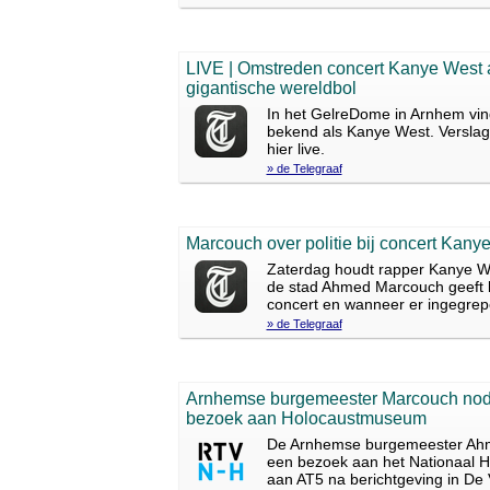
LIVE | Omstreden concert Kanye West a
gigantische wereldbol
In het GelreDome in Arnhem vin
bekend als Kanye West. Verslagg
hier live.
» de Telegraaf
Marcouch over politie bij concert Kanye
Zaterdag houdt rapper Kanye W
de stad Ahmed Marcouch geeft bi
concert en wanneer er ingegre
» de Telegraaf
Arnhemse burgemeester Marcouch nodig
bezoek aan Holocaustmuseum
De Arnhemse burgemeester Ahme
een bezoek aan het Nationaal 
aan AT5 na berichtgeving in De