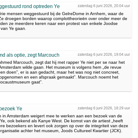
ggestuurd rond optreden Ye
zaterdag 6 juni 2026, 20:04 uur
 drie mensen weggestuurd bij de GelreDome in Arnhem, waar de
 Ze droegen borden waarop complottheorieën over onder meer de
den ze meerdere keren naar een protest van enkele Joodse
 van Ye gaan.
 als optie, zegt Marcouch
zaterdag 6 juni 2026, 19:04 uur
med Marcouch, zegt dat hij met rapper Ye niet per se naar het
Amsterdam wilde gaan. Het museum is volgens hem „de revue
n doen”, er is aan gedacht, maar het was nog niet concreet,
 opgenomen en een afspraak gemaakt”. Marcouch noemt het
t Holocaustmuseum gaat”.
bezoek Ye
zaterdag 6 juni 2026, 18:29 uur
 in Amsterdam weigert mee te werken aan een bezoek van de
e, ook bekend als Kanye West. De komst van de artiest „heeft
 bezoekers en levert ook zorgen op over de integriteit van deze
 organisatie achter het museum, Joods Cultureel Kwartier (JCK).