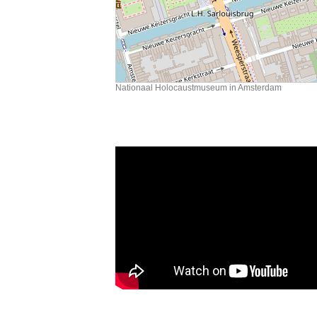
Nationaal Holocaustmuseum in Amsterdam