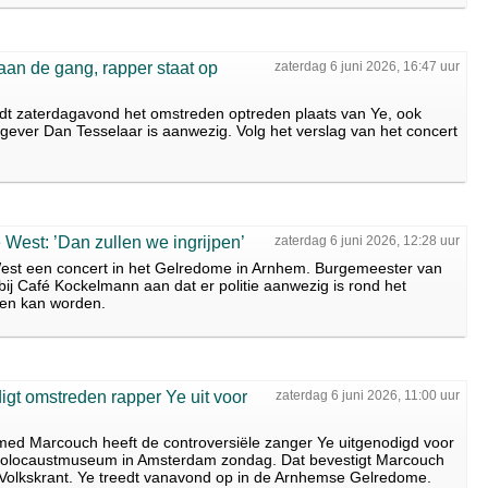
an de gang, rapper staat op
zaterdag 6 juni 2026, 16:47 uur
dt zaterdagavond het omstreden optreden plaats van Ye, ook
ever Dan Tesselaar is aanwezig. Volg het verslag van het concert
 West: ’Dan zullen we ingrijpen’
zaterdag 6 juni 2026, 12:28 uur
est een concert in het Gelredome in Arnhem. Burgemeester van
j Café Kockelmann aan dat er politie aanwezig is rond het
pen kan worden.
t omstreden rapper Ye uit voor
zaterdag 6 juni 2026, 11:00 uur
d Marcouch heeft de controversiële zanger Ye uitgenodigd voor
Holocaustmuseum in Amsterdam zondag. Dat bevestigt Marcouch
 Volkskrant. Ye treedt vanavond op in de Arnhemse Gelredome.