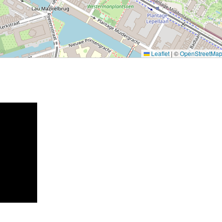
Leaflet
|
©
OpenStreetMa