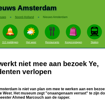
euws Amsterdam
euws
»
Noord-Holland
»
Nieuws Amsterdam
112 meldingen
Het weer
Restaurants
Koopzondagen
Station
rkt niet mee aan bezoek Ye,
denten verlopen
sterdam is niet van plan om mee te werken aan een bezoe
 West. Het museum zegt "onaangenaam verrast" te zijn do
eester Ahmed Marcouch aan de rapper.