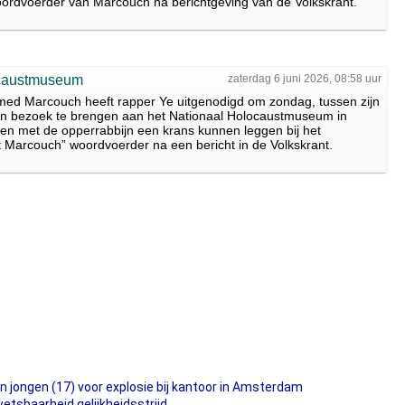
ordvoerder van Marcouch na berichtgeving van de Volkskrant.
ocaustmuseum
zaterdag 6 juni 2026, 08:58 uur
d Marcouch heeft rapper Ye uitgenodigd om zondag, tussen zijn
en bezoek te brengen aan het Nationaal Holocaustmuseum in
n met de opperrabbijn een krans kunnen leggen bij het
arcouch” woordvoerder na een bericht in de Volkskrant.
 jongen (17) voor explosie bij kantoor in Amsterdam
tsbaarheid gelijkheidsstrijd