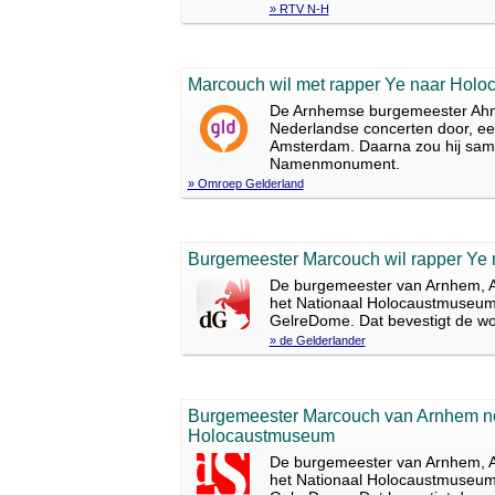
» RTV N-H
Marcouch wil met rapper Ye naar Hol
De Arnhemse burgemeester Ahme
Nederlandse concerten door, e
Amsterdam. Daarna zou hij same
Namenmonument.
» Omroep Gelderland
Burgemeester Marcouch wil rapper Y
De burgemeester van Arnhem, A
het Nationaal Holocaustmuseum i
GelreDome. Dat bevestigt de wo
» de Gelderlander
Burgemeester Marcouch van Arnhem nod
Holocaustmuseum
De burgemeester van Arnhem, A
het Nationaal Holocaustmuseum i