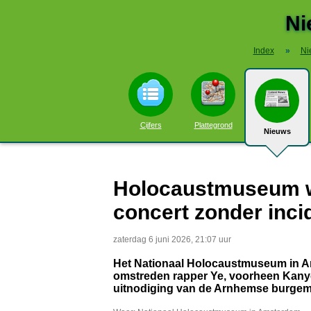
Ni
Index
»
Ni
Cijfers
Plattegrond
Nieuws
Holocaustmuseum we
concert zonder inci
zaterdag 6 juni 2026, 21:07 uur
Het Nationaal Holocaustmuseum in Am
omstreden rapper Ye, voorheen Kanye
uitnodiging van de Arnhemse burgem