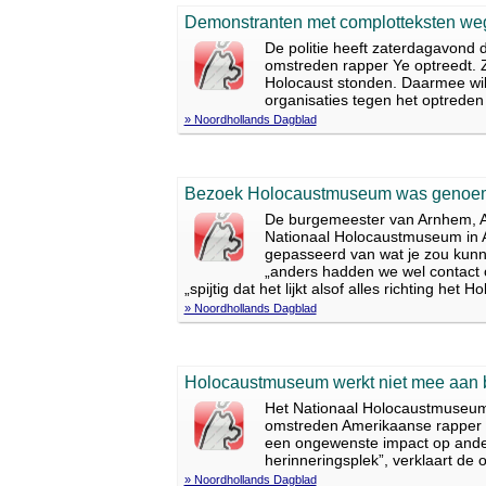
Demonstranten met complotteksten we
De politie heeft zaterdagavond
omstreden rapper Ye optreedt.
Holocaust stonden. Daarmee wil
organisaties tegen het optreden
» Noordhollands Dagblad
Bezoek Holocaustmuseum was genoemd
De burgemeester van Arnhem, Ah
Nationaal Holocaustmuseum in 
gepasseerd van wat je zou kunne
„anders hadden we wel contact
„spijtig dat het lijkt alsof alles richting he
» Noordhollands Dagblad
Holocaustmuseum werkt niet mee aan 
Het Nationaal Holocaustmuseum
omstreden Amerikaanse rapper Y
een ongewenste impact op andere
herinneringsplek”, verklaart de
» Noordhollands Dagblad