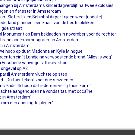
ngen bij Amsterdams kinderdagverblijf na twee explosies
agen en fietsster in Amsterdam
m Sloterdijk en Schiphol Airport rijden weer [update]
ederland plannen: een kaart van de beste plekken
igde straat
l Monument op Dam bekladden in november voor de rechter
j brand aan Erasmusgracht in Amsterdam
t in Amsterdam
uwe hoop op duet Madonna en Kylie Minogue
enterrein 't Landje na verwoestende brand: "Alles is weg"
in Enschede vanwege fatbikeverbod
 ongeval op A2
partij Amsterdam vluchtte op step
t: Duitser tekent voor drie seizoenen
s Pride: 'Ik hoop dat iedereen veilig thuis komt'
dachte aangehouden na vondst tas met cocaïne
op in Amsterdam'
en om een aanslag te plegen’