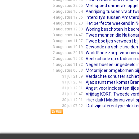
Met spoed camera's opgeha
5 augustus 22:05
Aanrijding tussen vrachtw
5 augustus 10:54
Intercity’s tussen Amsterda
4 augustus 19:06
Het perfecte weekend in N
4 augustus 15:20
Woning beschoten in bedre
3 augustus 19:33
Twee mannen die Nationaa
3 augustus 14:47
Twee bootjes verwoest bi
3 augustus 11:07
Gewonde na schietinciden
3 augustus 10:19
WorldPride zorgt voor nie
2 augustus 20:15
Veel schade op stadsnomad
2 augustus 19:03
Negen boetes uitgedeeld 
1 augustus 11:32
Motorrijder omgekomen bij
1 augustus 00:53
Verdachte schutter schiet
31 juli 21:39
Ajax stunt met komst Brand
31 juli 20:41
Angst voor incidenten tijden
31 juli 19:31
Vrijdag KORT: Tweede ver
31 juli 10:47
'Hier duikt Madonna vast 
30 juli 12:01
‘Dat zijn stereotype plekk
30 juli 07:02