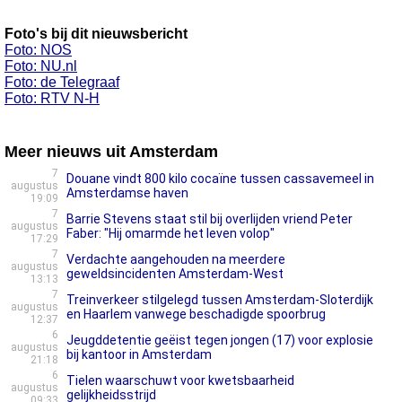
Foto's bij dit nieuwsbericht
Foto: NOS
Foto: NU.nl
Foto: de Telegraaf
Foto: RTV N-H
Meer nieuws uit Amsterdam
7
Douane vindt 800 kilo cocaïne tussen cassavemeel in
augustus
Amsterdamse haven
19:09
7
Barrie Stevens staat stil bij overlijden vriend Peter
augustus
Faber: "Hij omarmde het leven volop"
17:29
7
Verdachte aangehouden na meerdere
augustus
geweldsincidenten Amsterdam-West
13:13
7
Treinverkeer stilgelegd tussen Amsterdam-Sloterdijk
augustus
en Haarlem vanwege beschadigde spoorbrug
12:37
6
Jeugddetentie geëist tegen jongen (17) voor explosie
augustus
bij kantoor in Amsterdam
21:18
6
Tielen waarschuwt voor kwetsbaarheid
augustus
gelijkheidsstrijd
09:33