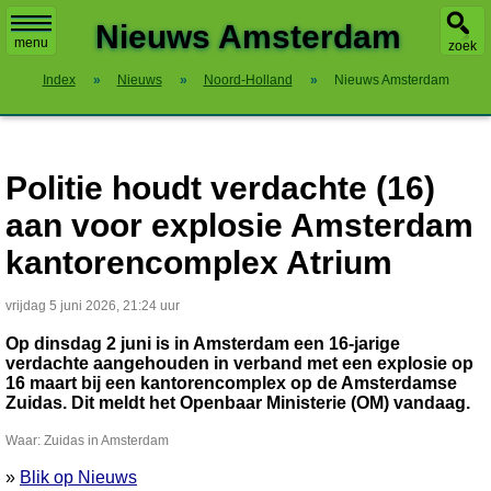
X
Nieuws Amsterdam
menu
zoek
Index
»
Nieuws
»
Noord-Holland
»
Nieuws Amsterdam
Politie houdt verdachte (16)
aan voor explosie Amsterdam
kantorencomplex Atrium
vrijdag 5 juni 2026, 21:24 uur
Op dinsdag 2 juni is in Amsterdam een 16-jarige
verdachte aangehouden in verband met een explosie op
16 maart bij een kantorencomplex op de Amsterdamse
Zuidas. Dit meldt het Openbaar Ministerie (OM) vandaag.
Waar: Zuidas in Amsterdam
»
Blik op Nieuws