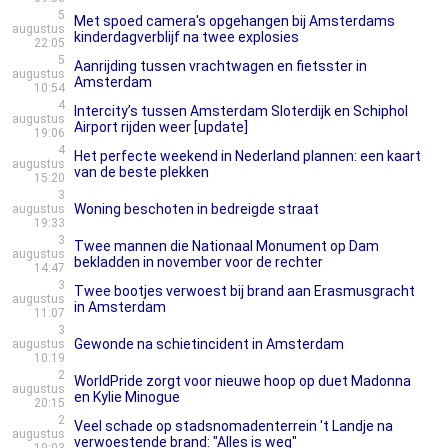
5
Met spoed camera's opgehangen bij Amsterdams
augustus
kinderdagverblijf na twee explosies
22:05
5
Aanrijding tussen vrachtwagen en fietsster in
augustus
Amsterdam
10:54
4
Intercity’s tussen Amsterdam Sloterdijk en Schiphol
augustus
Airport rijden weer [update]
19:06
4
Het perfecte weekend in Nederland plannen: een kaart
augustus
van de beste plekken
15:20
3
Woning beschoten in bedreigde straat
augustus
19:33
3
Twee mannen die Nationaal Monument op Dam
augustus
bekladden in november voor de rechter
14:47
3
Twee bootjes verwoest bij brand aan Erasmusgracht
augustus
in Amsterdam
11:07
3
Gewonde na schietincident in Amsterdam
augustus
10:19
2
WorldPride zorgt voor nieuwe hoop op duet Madonna
augustus
en Kylie Minogue
20:15
2
Veel schade op stadsnomadenterrein 't Landje na
augustus
verwoestende brand: "Alles is weg"