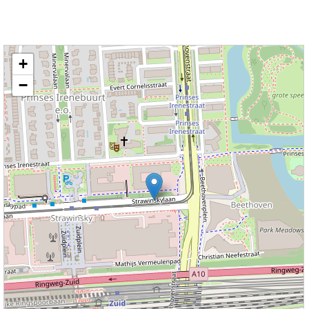
Kaart nieuws Amsterdam. Locatie nieuws: 52.34097 / 4.87574 Zuidas
+
−