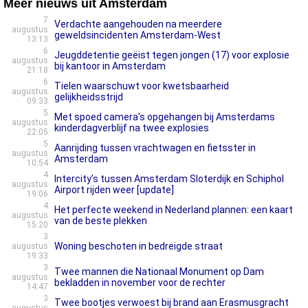
Meer nieuws uit Amsterdam
7
Verdachte aangehouden na meerdere
augustus
geweldsincidenten Amsterdam-West
13:13
6
Jeugddetentie geëist tegen jongen (17) voor explosie
augustus
bij kantoor in Amsterdam
21:18
6
Tielen waarschuwt voor kwetsbaarheid
augustus
gelijkheidsstrijd
09:33
5
Met spoed camera's opgehangen bij Amsterdams
augustus
kinderdagverblijf na twee explosies
22:05
5
Aanrijding tussen vrachtwagen en fietsster in
augustus
Amsterdam
10:54
4
Intercity’s tussen Amsterdam Sloterdijk en Schiphol
augustus
Airport rijden weer [update]
19:06
4
Het perfecte weekend in Nederland plannen: een kaart
augustus
van de beste plekken
15:20
3
Woning beschoten in bedreigde straat
augustus
19:33
3
Twee mannen die Nationaal Monument op Dam
augustus
bekladden in november voor de rechter
14:47
3
Twee bootjes verwoest bij brand aan Erasmusgracht