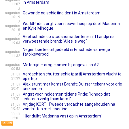
augustus
in Amsterdam
11:07
3
Gewonde na schietincident in Amsterdam
augustus
10:19
2
WorldPride zorgt voor nieuwe hoop op duet Madonna
augustus
en Kylie Minogue
20:15
2
Veel schade op stadsnomadenterrein 't Landje na
augustus
verwoestende brand: "Alles is weg"
19:03
1
Negen boetes uitgedeeld in Enschede vanwege
augustus
fatbikeverbod
11:32
1
Motorrijder omgekomen bij ongeval op A2
augustus
00:53
Verdachte schutter schietpartij Amsterdam vluchtte
31 juli
21:39
op step
Ajax stunt met komst Brandt: Duitser tekent voor drie
31 juli
20:41
seizoenen
Angst voor incidenten tijdens Pride: 'Ik hoop dat
31 juli
19:31
iedereen veilig thuis komt'
Vrijdag KORT: Tweede verdachte aangehouden na
31 juli
10:47
vondst tas met cocaïne
30 juli
'Hier duikt Madonna vast op in Amsterdam'
12:01