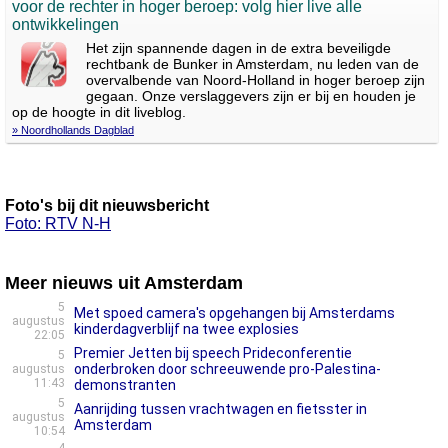
voor de rechter in hoger beroep: volg hier live alle
ontwikkelingen
Het zijn spannende dagen in de extra beveiligde
rechtbank de Bunker in Amsterdam, nu leden van de
overvalbende van Noord-Holland in hoger beroep zijn
gegaan. Onze verslaggevers zijn er bij en houden je
op de hoogte in dit liveblog.
» Noordhollands Dagblad
Foto's bij dit nieuwsbericht
Foto: RTV N-H
Meer nieuws uit Amsterdam
5
Met spoed camera's opgehangen bij Amsterdams
augustus
kinderdagverblijf na twee explosies
22:05
Premier Jetten bij speech Prideconferentie
5
onderbroken door schreeuwende pro-Palestina-
augustus
11:43
demonstranten
5
Aanrijding tussen vrachtwagen en fietsster in
augustus
Amsterdam
10:54