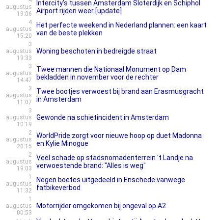
4
Intercity’s tussen Amsterdam Sloterdijk en Schiphol
augustus
Airport rijden weer [update]
19:06
4
Het perfecte weekend in Nederland plannen: een kaart
augustus
van de beste plekken
15:20
3
Woning beschoten in bedreigde straat
augustus
19:33
3
Twee mannen die Nationaal Monument op Dam
augustus
bekladden in november voor de rechter
14:47
3
Twee bootjes verwoest bij brand aan Erasmusgracht
augustus
in Amsterdam
11:07
3
Gewonde na schietincident in Amsterdam
augustus
10:19
2
WorldPride zorgt voor nieuwe hoop op duet Madonna
augustus
en Kylie Minogue
20:15
2
Veel schade op stadsnomadenterrein 't Landje na
augustus
verwoestende brand: "Alles is weg"
19:03
1
Negen boetes uitgedeeld in Enschede vanwege
augustus
fatbikeverbod
11:32
1
Motorrijder omgekomen bij ongeval op A2
augustus
00:53