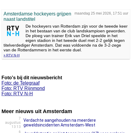
Amsterdamse hockeyers grijpen
maandag 25 mei 2026, 17:51 uur
naast landstitel
De hockeyers van Rotterdam zijn voor de tweede keer
in het bestaan van de club landskampioen geworden.
De ploeg van trainer Erik van Driel speelde in het
eigen stadion in het tweede duel met 2-2 gelijk tegen
titelverdediger Amsterdam. Dat was voldoende na de 3-2-zege
van de Rotterdammers in het eerste duel.
» RTV N-H
Foto's bij dit nieuwsbericht
Foto: de Telegraaf
Foto: RTV Rijnmond
Foto: RTV N-H
Meer nieuws uit Amsterdam
7
Verdachte aangehouden na meerdere
augustus
geweldsincidenten Amsterdam-West
13:13
6