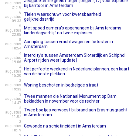
Jeugddetentie geëist tegen jongen (17) voor explosie
augustus
bij kantoor in Amsterdam
21:18
6
Tielen waarschuwt voor kwetsbaarheid
augustus
gelijkheidsstrijd
09:33
5
Met spoed camera's opgehangen bij Amsterdams
augustus
kinderdagverblijf na twee explosies
22:05
5
Aanrijding tussen vrachtwagen en fietsster in
augustus
Amsterdam
10:54
4
Intercity’s tussen Amsterdam Sloterdijk en Schiphol
augustus
Airport rijden weer [update]
19:06
4
Het perfecte weekend in Nederland plannen: een kaart
augustus
van de beste plekken
15:20
3
Woning beschoten in bedreigde straat
augustus
19:33
3
Twee mannen die Nationaal Monument op Dam
augustus
bekladden in november voor de rechter
14:47
3
Twee bootjes verwoest bij brand aan Erasmusgracht
augustus
in Amsterdam
11:07
3
Gewonde na schietincident in Amsterdam
augustus
10:19
2