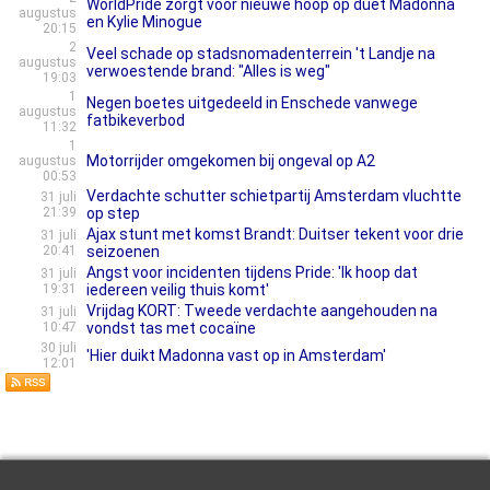
WorldPride zorgt voor nieuwe hoop op duet Madonna
augustus
en Kylie Minogue
20:15
2
Veel schade op stadsnomadenterrein 't Landje na
augustus
verwoestende brand: "Alles is weg"
19:03
1
Negen boetes uitgedeeld in Enschede vanwege
augustus
fatbikeverbod
11:32
1
Motorrijder omgekomen bij ongeval op A2
augustus
00:53
Verdachte schutter schietpartij Amsterdam vluchtte
31 juli
21:39
op step
Ajax stunt met komst Brandt: Duitser tekent voor drie
31 juli
20:41
seizoenen
Angst voor incidenten tijdens Pride: 'Ik hoop dat
31 juli
19:31
iedereen veilig thuis komt'
Vrijdag KORT: Tweede verdachte aangehouden na
31 juli
10:47
vondst tas met cocaïne
30 juli
'Hier duikt Madonna vast op in Amsterdam'
12:01