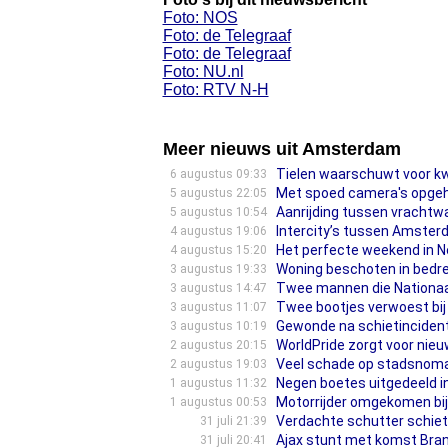
Foto: NOS
Foto: de Telegraaf
Foto: de Telegraaf
Foto: NU.nl
Foto: RTV N-H
Meer nieuws uit Amsterdam
Tielen waarschuwt voor kwe
6 augustus 09:33
Met spoed camera's opgeha
5 augustus 22:05
Aanrijding tussen vrachtw
5 augustus 10:54
Intercity’s tussen Amsterda
4 augustus 19:06
Het perfecte weekend in N
4 augustus 15:20
Woning beschoten in bedre
3 augustus 19:33
Twee mannen die Nationaa
3 augustus 14:47
Twee bootjes verwoest bi
3 augustus 11:07
Gewonde na schietinciden
3 augustus 10:19
WorldPride zorgt voor nie
2 augustus 20:15
Veel schade op stadsnomad
2 augustus 19:03
Negen boetes uitgedeeld 
1 augustus 11:32
Motorrijder omgekomen bij
1 augustus 00:53
Verdachte schutter schiet
31 juli 21:39
Ajax stunt met komst Brand
31 juli 20:41