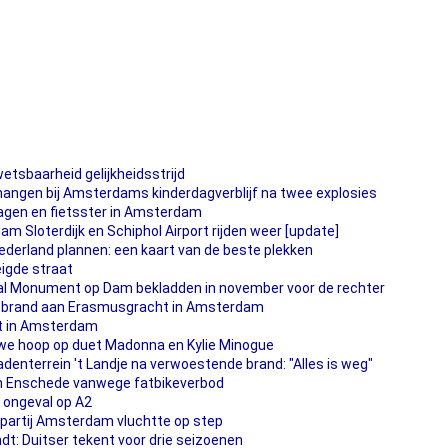
tsbaarheid gelijkheidsstrijd
ngen bij Amsterdams kinderdagverblijf na twee explosies
agen en fietsster in Amsterdam
m Sloterdijk en Schiphol Airport rijden weer [update]
ederland plannen: een kaart van de beste plekken
igde straat
l Monument op Dam bekladden in november voor de rechter
j brand aan Erasmusgracht in Amsterdam
t in Amsterdam
uwe hoop op duet Madonna en Kylie Minogue
enterrein 't Landje na verwoestende brand: "Alles is weg"
in Enschede vanwege fatbikeverbod
 ongeval op A2
partij Amsterdam vluchtte op step
t: Duitser tekent voor drie seizoenen