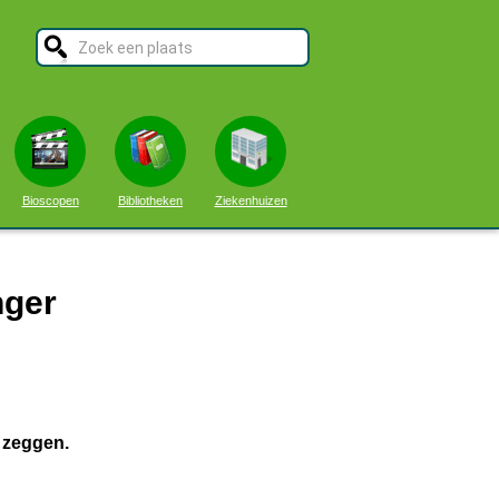
Bioscopen
Bibliotheken
Ziekenhuizen
nger
n
t zeggen.