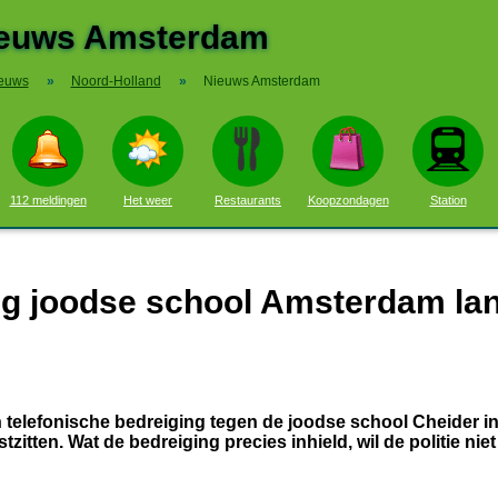
euws Amsterdam
euws
»
Noord-Holland
»
Nieuws Amsterdam
112 meldingen
Het weer
Restaurants
Koopzondagen
Station
ng joodse school Amsterdam la
 telefonische bedreiging tegen de joodse school Cheider i
zitten. Wat de bedreiging precies inhield, wil de politie nie