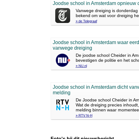
Joodse school in Amsterdam opnieuw d
Vanwege dreiging is donderdag 
bekend om wat voor dreiging het
» de Telegraaf
Joodse school in Amsterdam waar eerder
vanwege dreiging
De joodse school Cheider in Ams
bevestigen de politie en het sch
» NU.nl
Joodse school in Amsterdam dicht vanw
melding
De Joodse school Cheider in Am
Wat de dreiging precies inhoudt,
melding binnen waar momenteel
» RTV N-H
Foto's bij dit nieuwsbericht